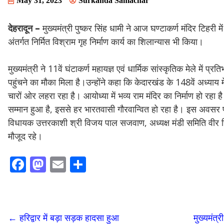
May 31, 2023
Surkanda Samachar
देहरादून –
मुख्यमंत्री पुष्कर सिंह धामी ने आज घण्टाकर्ण मंदिर टिहरी म
अंतर्गत निर्मित विश्राम गृह निर्माण कार्य का शिलान्यास भी किया।
मुख्यमंत्री ने 11वें घंटाकर्ण महायज्ञ एवं धार्मिक सांस्कृतिक मेले में 
पहुंचने का मौका मिला है।उन्होंने कहा कि केदारखंड के 148वें अध्या
चारों ओर लहरा रहा है। आयोध्या में भव्य राम मंदिर का निर्माण हो रहा 
सम्मान हुआ है, इससे हर भारतवासी गौरवान्वित हो रहा है। इस अवसर पर
विधायक उत्तरकाशी श्री विजय पाल सजवाण, अध्यक्ष मंडी समिति वीर सि
मौजूद रहे।
F
M
E
S
ac
as
m
h
e
to
ai
ar
b
d
l
e
←
हरिद्वार में बड़ा सड़क हादसा हुआ
मुख्यमंत्