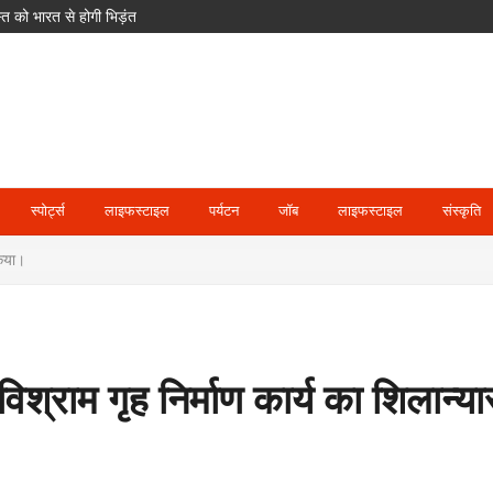
 को भारत से होगी भिड़ंत
क साइकिलें; खेल और आवास पर भी बड़ा फोकस
 मजाक कर रहा हूं’
स्पोर्ट्स
लाइफस्टाइल
पर्यटन
जॉब
लाइफस्टाइल
संस्कृति
किया।
 विश्राम गृह निर्माण कार्य का शिलान्य