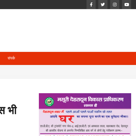
संपर्क
ास भी