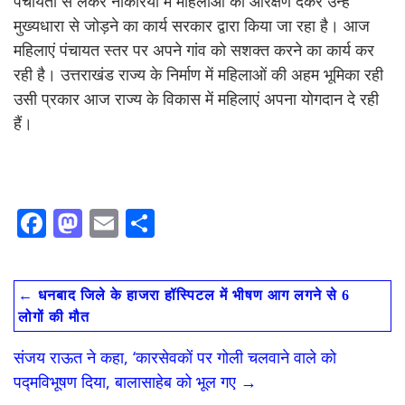
पंचायतों से लेकर नौकरियों में महिलाओं को आरक्षण देकर उन्हें
मुख्यधारा से जोड़ने का कार्य सरकार द्वारा किया जा रहा है। आज
महिलाएं पंचायत स्तर पर अपने गांव को सशक्त करने का कार्य कर
रही है। उत्तराखंड राज्य के निर्माण में महिलाओं की अहम भूमिका रही
उसी प्रकार आज राज्य के विकास में महिलाएं अपना योगदान दे रही
हैं।
F
M
E
S
ac
as
m
h
e
to
ai
ar
←
धनबाद जिले के हाजरा हॉस्पिटल में भीषण आग लगने से 6
b
d
l
e
लोगों की मौत
o
o
संजय राऊत ने कहा, ‘कारसेवकों पर गोली चलवाने वाले को
o
n
पद्मविभूषण दिया, बालासाहेब को भूल गए
→
k