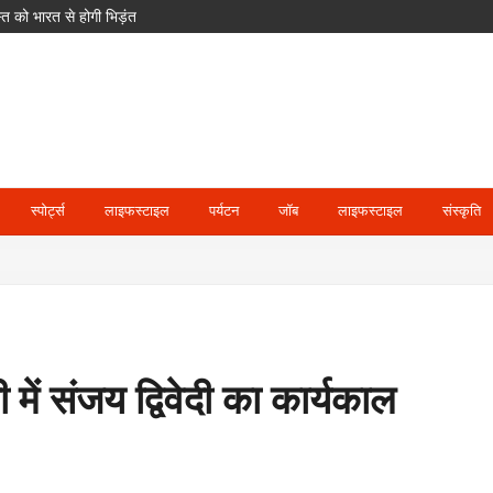
 को भारत से होगी भिड़ंत
क साइकिलें; खेल और आवास पर भी बड़ा फोकस
 मजाक कर रहा हूं’
स्पोर्ट्स
लाइफस्टाइल
पर्यटन
जॉब
लाइफस्टाइल
संस्कृति
ें संजय द्विवेदी का कार्यकाल