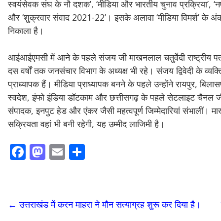
स्वयंसेवक संघ के नौ दशक’, ‘मीडिया और भारतीय चुनाव प्रक्रिया’, ‘न
और ‘शुक्रवार संवाद 2021-22’। इसके अलावा ‘मीडिया विमर्श’ के अंक
निकाला है।
आईआईएमसी में आने के पहले संजय जी माखनलाल चतुर्वेदी राष्ट्रीय पत
दस वर्षों तक जनसंचार विभाग के अध्यक्ष भी रहे। संजय द्विवेदी के व्यक्त
प्राध्यापक हैं। मीडिया प्राध्यापक बनने के पहले उन्होंने रायपुर, बि
स्वदेश, इंफो इंडिया डॉटकाम और छत्तीसगढ़ के पहले सेटलाइट चैनल जी 
संपादक, इनपुट हेड और एंकर जैसी महत्वपूर्ण जिम्मेदारियां संभालीं। माख
सक्रियता वहां भी बनी रहेगी, यह उम्मीद लाजिमी है।
F
M
E
S
ac
as
m
h
e
to
ai
ar
b
d
l
e
←
उत्तराखंड में करन माहरा ने मौन सत्याग्रह शुरू कर दिया है।
o
o