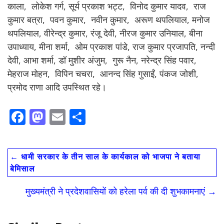
काला, लोकेश गर्ग, सूर्य प्रकाश भट्ट, विनोद कुमार यादव, राज
कुमार बत्रा, पवन कुमार, नवीन कुमार, अरूण थपलियाल, मनोज
थपलियाल, वीरेन्द्र कुमार, रंजू देवी, नीरज कुमार उनियाल, बीना
उपाध्याय, मीना शर्मा, ओम प्रकाश पांडे, राज कुमार प्रजापति, नन्दी
देवी, आभा शर्मा, डॉ मुशीर अंजुम, गुरू नैन, नरेन्द्र सिंह पवार,
मेहराज मोहन, विपिन चचरा, आनन्द सिंह गुसाईं, पंकज जोशी,
प्रमोद राणा आदि उपस्थित रहे।
F
M
E
S
ac
as
m
h
e
to
ai
ar
←
धामी सरकार के तीन साल के कार्यकाल को भाजपा ने बताया
b
d
l
e
बेमिसाल
o
o
मुख्यमंत्री ने प्रदेशवासियों को हरेला पर्व की दी शुभकामनाएं
→
o
n
k