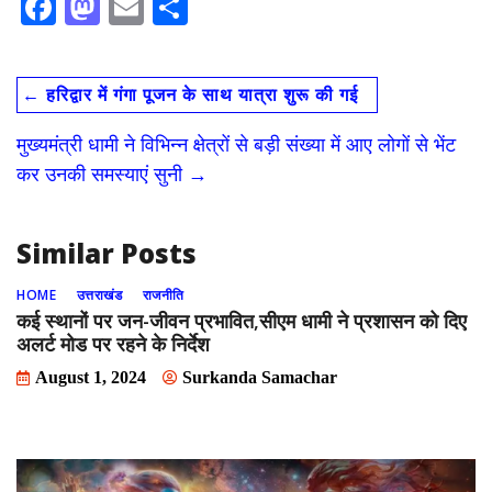
F
M
E
S
ac
as
m
h
e
to
ai
ar
←
हरिद्वार में गंगा पूजन के साथ यात्रा शुरू की गई
b
d
l
e
o
o
मुख्यमंत्री धामी ने विभिन्न क्षेत्रों से बड़ी संख्या में आए लोगों से भेंट
o
n
कर उनकी समस्याएं सुनी
→
k
Similar Posts
HOME
उत्तराखंड
राजनीति
कई स्थानों पर जन-जीवन प्रभावित,सीएम धामी ने प्रशासन को दिए
अलर्ट मोड पर रहने के निर्देश
August 1, 2024
Surkanda Samachar