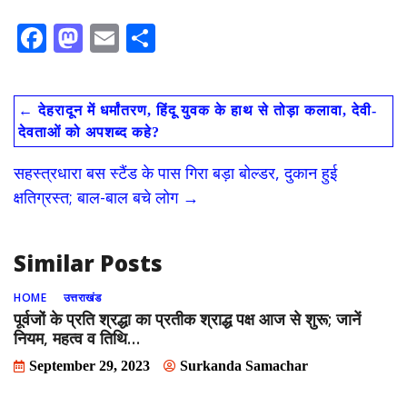
F
M
E
S
ac
as
m
h
e
to
ai
ar
←
देहरादून में धर्मांतरण, हिंदू युवक के हाथ से तोड़ा कलावा, देवी-
b
d
l
e
देवताओं को अपशब्द कहे?
o
o
सहस्त्रधारा बस स्टैंड के पास गिरा बड़ा बोल्डर, दुकान हुई
o
n
क्षतिग्रस्त; बाल-बाल बचे लोग
→
k
Similar Posts
HOME
उत्तराखंड
पूर्वजों के प्रति श्रद्धा का प्रतीक श्राद्ध पक्ष आज से शुरू; जानें
नियम, महत्व व तिथि…
September 29, 2023
Surkanda Samachar