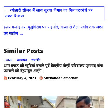
e
to
ai
ar
←
त्योहारी सीजन में खाद्य सुरक्षा विभाग का मिलावटखोरों पर
b
d
l
e
सख्त शिकंजा
o
o
इज़रायल-हमास युद्धविराम पर सहमति, ग़ाज़ा से तेल अवीव तक जश्न
o
n
का माहौल
→
k
Similar Posts
HOME
उत्तराखंड
राजनीति
आम बजट की खूबियां बताने पूर्व केंद्रीय मंत्री रविशंकर प्रसाद पांच
फरवरी को देहरादून आएंगे।
February 4, 2023
Surkanda Samachar