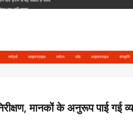
पक्ष सुन नहीं पाएगा’
 को भारत से होगी भिड़ंत
ं कोषाध्यक्ष; 24 उपाध्यक्ष और 36 महासचिव नियुक्त
न और ड्रोन से बढ़ सकता है संघर्ष
स्पोर्ट्स
लाइफस्टाइल
पर्यटन
जॉब
लाइफस्टाइल
संस्कृति
 निरीक्षण, मानकों के अनुरूप पाई गई व्