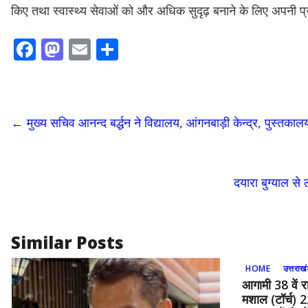
किए तथा स्वास्थ्य सेवाओं को और अधिक सुदृढ़ बनाने के लिए अपनी प्र
F
M
E
S
ac
as
m
h
e
to
ai
ar
b
d
l
e
←
मुख्य सचिव आनन्द बर्द्धन ने विद्यालय, आंगनबाड़ी केन्द्र, पुस्तका
o
o
o
n
k
दयारा बुग्याल से
Similar Posts
HOME
उत्तराख
आगामी 38 वें र
मशाल (टॉर्च)