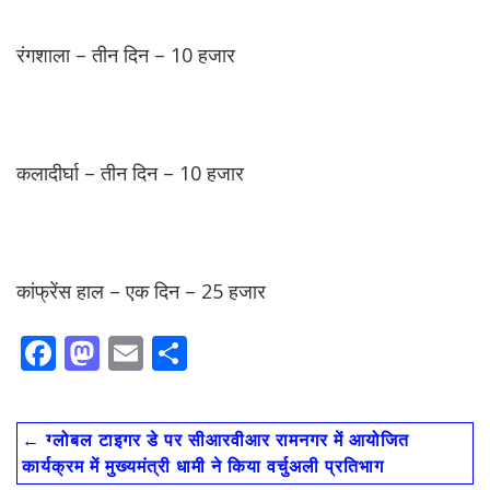
रंगशाला – तीन दिन – 10 हजार
कलादीर्घा – तीन दिन – 10 हजार
कांफ्रेंस हाल – एक दिन – 25 हजार
F
M
E
S
ac
as
m
h
e
to
ai
ar
←
ग्लोबल टाइगर डे पर सीआरवीआर रामनगर में आयोजित
b
d
l
e
कार्यक्रम में मुख्यमंत्री धामी ने किया वर्चुअली प्रतिभाग