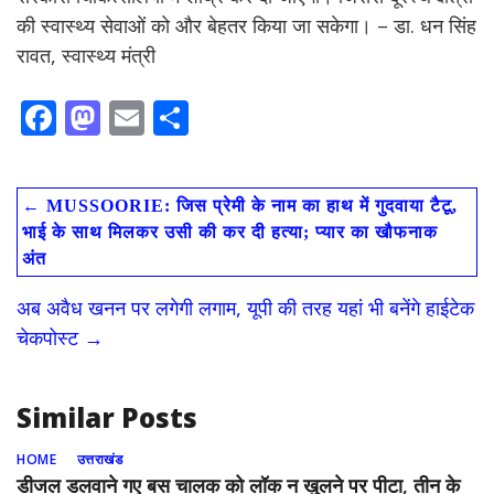
की स्वास्थ्य सेवाओं को और बेहतर किया जा सकेगा। – डा. धन सिंह
रावत, स्वास्थ्य मंत्री
F
M
E
S
ac
as
m
h
e
to
ai
ar
←
MUSSOORIE: जिस प्रेमी के नाम का हाथ में गुदवाया टैटू,
b
d
l
e
भाई के साथ मिलकर उसी की कर दी हत्या; प्यार का खौफनाक
o
o
अंत
o
n
अब अवैध खनन पर लगेगी लगाम, यूपी की तरह यहां भी बनेंगे हाईटेक
k
चेकपोस्ट
→
Similar Posts
HOME
उत्तराखंड
डीजल डलवाने गए बस चालक को लॉक न खुलने पर पीटा, तीन के