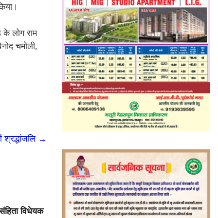
 किया।
्ड के लोग राम
विनोद चमोली,
ी श्रद्धांजलि
→
 संहिता विधेयक