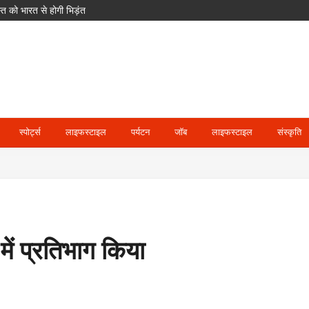
 को भारत से होगी भिड़ंत
क साइकिलें; खेल और आवास पर भी बड़ा फोकस
 मजाक कर रहा हूं’
स्पोर्ट्स
लाइफस्टाइल
पर्यटन
जॉब
लाइफस्टाइल
संस्कृति
 में प्रतिभाग किया