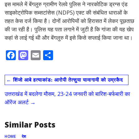
इस मामले में बेंगलुरु ग्रामीण रेलवे पुलिस ने नारकोटिक ड्रग्स एंड
साइकोट्रोपिक सब्सटांसेस (NDPS) एक्ट की संबंधित धाराओं के
तहत केस दर्ज किया है। दोनों आरोपियों को हिरासत में लेकर पूछताछ
की जा रही है। पुलिस यह पता लगाने में जुटी है कि गांजा की यह खेप
कहां से लाई गई थी और बेंगलुरु में इसे किसे सप्लाई किया जाना था।
F
M
E
S
ac
as
m
h
e
to
ai
ar
←
शिंजो आबे हत्याकांड: आरोपी तेत्सुया यामागामी को उम्रकैद
b
d
l
e
o
o
उत्तराखंड में बदलेगा मौसम, 23-24 जनवरी को बारिश-बर्फबारी का
o
n
ऑरेंज अलर्ट
→
k
Similar Posts
HOME
देश