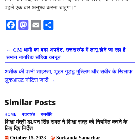
पहले एक बार अनुभव करना चाहूंगा।”
F
M
E
S
ac
as
m
h
e
to
ai
ar
←
CM धामी का बड़ा अपडेट, उत्तराखंड में लागू होने जा रहा है
b
d
l
e
समान नागरिक संहिता कानून
o
o
अतीक की पत्नी शाइस्ता, शूटर गुड्डू मुस्लिम और सबीर के खिलाफ
o
n
लुकआउट नोटिस ज़ारी
→
k
Similar Posts
HOME
उत्तराखंड
राजनीति
शिक्षा मंत्री डा.धन सिंह रावत ने शिक्षा सत्र को नियमित करने के
लिए दिए निर्देश
October 15, 2023
Surkanda Samachar