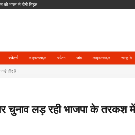
क साइकिलें; खेल और आवास पर भी बड़ा फोकस
 मजाक कर रहा हूं’
स्पोर्ट्स
लाइफस्टाइल
पर्यटन
जॉब
लाइफस्टाइल
संस्कृति
े कई तीर हैं।
 चुनाव लड़ रही भाजपा के तरकश में मुद