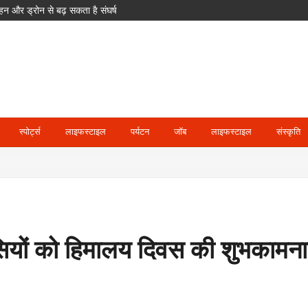
पक्ष सुन नहीं पाएगा’
 को भारत से होगी भिड़ंत
ं कोषाध्यक्ष; 24 उपाध्यक्ष और 36 महासचिव नियुक्त
स्पोर्ट्स
लाइफस्टाइल
पर्यटन
जॉब
लाइफस्टाइल
संस्कृति
वासियों को हिमालय दिवस की शुभकामनाए