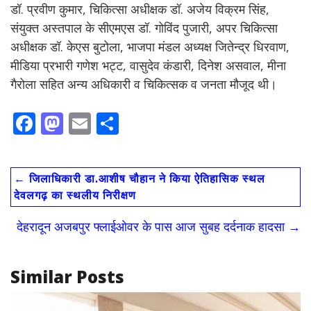
डॉ. प्रवीण कुमार, चिकित्सा अधीक्षक डॉ. अजेय विक्रम सिंह,
संयुक्त अस्तपाल के सीएमएस डॉ. गोविंद पुजारी, अपर चिकित्सा
अधीक्षक डॉ. केएस बुटोला, भाजपा मंडल अध्यक्ष जितेन्द्र धिरवाण,
मीडिया प्रभारी गणेश भट्ट, वासुदेव कंडारी, दिनेश असवाल, मीना
गैरोला सहित अन्य अधिकारी व चिकित्सक व जनता मौजूद थी।
F
M
E
S
ac
as
m
h
e
to
ai
ar
←
जिलाधिकारी डा.आशीष चौहान ने किया ऐतिहासिक स्थल
b
d
l
e
देवलगढ़ का स्थलीय निरीक्षण
o
o
देहरादून अजबपुर फ्लाईओवर के पास आज सुबह दर्दनाक हादसा
→
o
n
k
Similar Posts