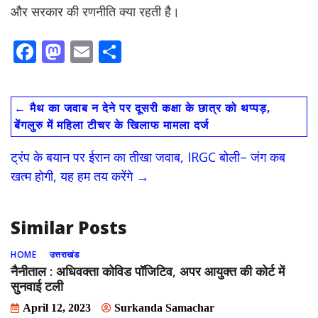
और सरकार की रणनीति क्या रहती है।
F
M
E
S
ac
as
m
h
e
to
ai
ar
←
मैथ का जवाब न देने पर दूसरी कक्षा के छात्र को थप्पड़,
b
d
l
e
बेंगलुरु में महिला टीचर के खिलाफ मामला दर्ज
o
o
ट्रंप के बयान पर ईरान का तीखा जवाब, IRGC बोली– जंग कब
o
n
खत्म होगी, यह हम तय करेंगे
→
k
Similar Posts
HOME
उत्तराखंड
नैनीताल : अधिवक्ता कोविड पॉजिटिव, अपर आयुक्त की कोर्ट में
सुनवाई टली
April 12, 2023
Surkanda Samachar