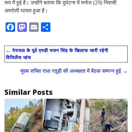
रूप में हुई है। उन्होंने बताया कि दुर्घटना में मनोज (29) निवासी
अमरोली घायल हुआ है।
F
M
E
S
ac
as
m
h
e
to
ai
ar
←
पेयजल के पूर्व एमडी भजन सिंह के खिलाफ जारी रहेगी
b
d
l
e
विजिलेंस जांच
o
o
मुख्य सचिव राधा रतूड़ी की अध्यक्षता में बैठक सम्पन्न हुई
→
o
n
k
Similar Posts