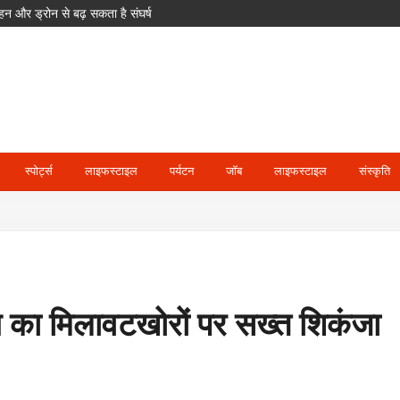
न और ड्रोन से बढ़ सकता है संघर्ष
पक्ष सुन नहीं पाएगा’
 को भारत से होगी भिड़ंत
ं कोषाध्यक्ष; 24 उपाध्यक्ष और 36 महासचिव नियुक्त
स्पोर्ट्स
लाइफस्टाइल
पर्यटन
जॉब
लाइफस्टाइल
संस्कृति
िभाग का मिलावटखोरों पर सख्त शिकंजा