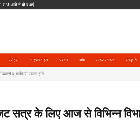
ं कोषाध्यक्ष; 24 उपाध्यक्ष और 36 महासचिव नियुक्त
न और ड्रोन से बढ़ सकता है संघर्ष
पक्ष सुन नहीं पाएगा’
 अनिवार्य; समान काम-समान वेतन का भी प्रावधान
स्पोर्ट्स
लाइफस्टाइल
पर्यटन
जॉब
लाइफस्टाइल
संस्कृति
धिकारी व कर्मचारी रवाना होंगे
बजट सत्र के लिए आज से विभिन्न विभा