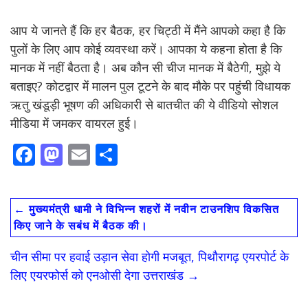
आप ये जानते हैं कि हर बैठक, हर चिट्ठी में मैंने आपको कहा है कि
पुलों के लिए आप कोई व्यवस्था करें। आपका ये कहना होता है कि
मानक में नहीं बैठता है। अब कौन सी चीज मानक में बैठेगी, मुझे ये
बताइए? कोटद्वार में मालन पुल टूटने के बाद मौके पर पहुंची विधायक
ऋतु खंडूड़ी भूषण की अधिकारी से बातचीत की ये वीडियो सोशल
मीडिया में जमकर वायरल हुई।
F
M
E
S
ac
as
m
h
e
to
ai
ar
←
मुख्यमंत्री धामी ने विभिन्न शहरों में नवीन टाउनशिप विकसित
b
d
l
e
किए जाने के सबंध में बैठक की।
o
o
चीन सीमा पर हवाई उड़ान सेवा होगी मजबूत, पिथौरागढ़ एयरपोर्ट के
o
n
लिए एयरफोर्स को एनओसी देगा उत्तराखंड
→
k