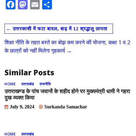
F
M
E
S
ac
as
m
h
e
to
ai
ar
←
उत्तरकाशी में फटा बादल, बाढ़ में 12 श्रद्धालु लापता
b
d
l
e
o
o
शिक्षा नीति के तहत बस्ते का बोझ कम करने की योजना, कक्षा 1 व 2
o
n
के छात्रों को नहीं मिलेगा गृहकार्य
→
k
Similar Posts
HOME
उत्तराखंड
राजनीति
उत्तराखण्ड के पांच जवानों के शहीद होने पर मुख्यमंत्री धामी ने गहरा
दुख व्यक्त किया
July 9, 2024
Surkanda Samachar
HOME
उत्तराखंड