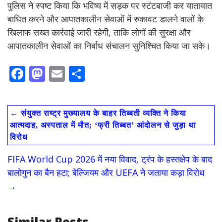
पुलिस ने स्पष्ट किया कि भविष्य में सड़क पर स्टंटबाजी कर यातायात
बाधित करने और आपातकालीन सेवाओं में रुकावट डालने वालों के
खिलाफ सख्त कार्रवाई जारी रहेगी, ताकि लोगों की सुरक्षा और
आपातकालीन सेवाओं का निर्बाध संचालन सुनिश्चित किया जा सके।
F
M
E
S
ac
as
m
h
e
to
ai
ar
←
संयुक्त राष्ट्र मुख्यालय के बाहर तिब्बती व्यक्ति ने किया
b
d
l
e
आत्मदाह, अस्पताल में मौत; ‘फ्री तिब्बत’ आंदोलन से जुड़ा था
o
o
विरोध
o
n
FIFA World Cup 2026 में नया विवाद, ट्रंप के हस्तक्षेप के बाद
k
बालोगुन का बैन हटा; बेल्जियम और UEFA ने जताया कड़ा विरोध
→
Similar Posts