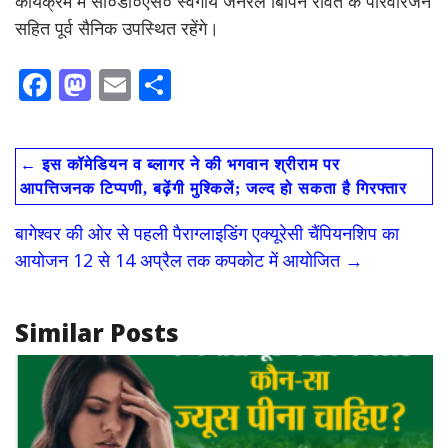
कार्यक्रम में सी०डी०एस० स्वर्गीय जनरल बिपिन रावत के परिवारजन
सहित पूर्व सैनिक उपस्थित रहेंगे।
F
M
E
S
ac
as
m
h
e
to
ai
ar
←
इस कॉमेडियन व ब्लागर ने की भगवान श्रीराम पर
b
d
l
e
आपत्तिजनक टिप्पणी, बढ़ेंगी मुश्किलें; जल्‍द हो सकता है गिरफ्तार
o
o
बागेश्वर की ओर से पहली पैराग्लाइडिंग एक्यूरेसी चैंपियनशिप का
o
n
आयोजन 12 से 14 अप्रैल तक कपकोट में आयोजित
→
k
Similar Posts