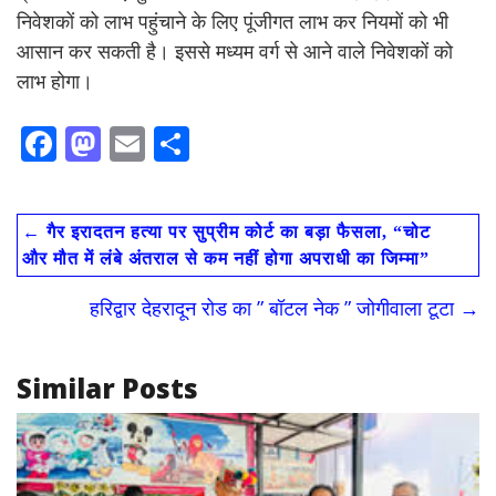
निवेशकों को लाभ पहुंचाने के लिए पूंजीगत लाभ कर नियमों को भी
आसान कर सकती है। इससे मध्यम वर्ग से आने वाले निवेशकों को
लाभ होगा।
F
M
E
S
ac
as
m
h
e
to
ai
ar
←
गैर इरादतन हत्या पर सुप्रीम कोर्ट का बड़ा फैसला, “चोट
b
d
l
e
और मौत में लंबे अंतराल से कम नहीं होगा अपराधी का जिम्मा”
o
o
हरिद्वार देहरादून रोड का ” बॉटल नेक ” जोगीवाला टूटा
→
o
n
k
Similar Posts