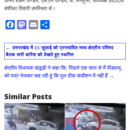
विनय शंकर पाण्डेय, एस.एन पाण्डेय, वी. षणमुगम, उपाध्यक्ष MDDA
बंशीधर तिवारी उपस्थित थे।
F
M
E
S
ac
as
m
h
e
to
ai
ar
←
उत्तराखंड में 15 जुलाई को प्रस्तावित मध्य क्षेत्रीय परिषद
b
d
l
e
बैठक भारी बारिश को देखते हुए स्थगित
o
o
क्षेत्रीय विधायक खंडूड़ी ने कहा कि, पिछले एक साल से मैं पीडब्ल्यू
o
n
को पत्र भेजकर कह रही हूं कि पुल ठीक कंडीशन में नहीं हैं
→
k
Similar Posts