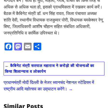
भागीदार बनें। साथ ही युवा, महिला, गरीब, वंचित का किस तरह से
अधिक से अधिक भला हो, इसको प्राथमिकता में रखकर कार्य करें।
बैठक में कैबिनेट मंत्री डॉ. धन सिंह रावत, जिला पंचायत अध्यक्ष
शांति देवी, स्थानीय विधायक राजकुमार पोरी, विधायक यमकेश्वर रेणू
बिष्ट, जिलाधिकारी आशीष चौहान सहित संबधित अधिकारी,
जनप्रतिनिधि व कार्मिक उपिस्थत थे।
F
M
E
S
ac
as
m
h
e
to
ai
ar
←
कैबिनेट मंत्री सतपाल महाराज ने करोड़ो की योजनाओं का
b
d
l
e
किया शिलान्यास व लोकार्पण
o
o
प्रधानमंत्री मोदी दिल्ली के मेजर ध्यानचंद नेशनल स्टेडियम में
o
n
राष्ट्रीय आदि महोत्सव का उद्घाटन करेंगे।
→
k
Similar Posts