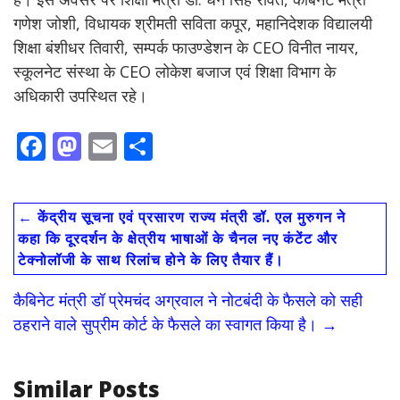
गणेश जोशी, विधायक श्रीमती सविता कपूर, महानिदेशक विद्यालयी
शिक्षा बंशीधर तिवारी, सम्पर्क फाउण्डेशन के CEO विनीत नायर,
स्कूलनेट संस्था के CEO लोकेश बजाज एवं शिक्षा विभाग के
अधिकारी उपस्थित रहे।
F
M
E
S
ac
as
m
h
e
to
ai
ar
←
केंद्रीय सूचना एवं प्रसारण राज्य मंत्री डॉ. एल मुरुगन ने
b
d
l
e
कहा कि दूरदर्शन के क्षेत्रीय भाषाओं के चैनल नए कंटेंट और
o
o
टेक्नोलॉजी के साथ रिलांच होने के लिए तैयार हैं।
o
n
कैबिनेट मंत्री डॉ प्रेमचंद अग्रवाल ने नोटबंदी के फैसले को सही
k
ठहराने वाले सुप्रीम कोर्ट के फैसले का स्वागत किया है।
→
Similar Posts