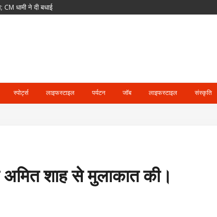
ं कोषाध्यक्ष; 24 उपाध्यक्ष और 36 महासचिव नियुक्त
न और ड्रोन से बढ़ सकता है संघर्ष
पक्ष सुन नहीं पाएगा’
 अनिवार्य; समान काम-समान वेतन का भी प्रावधान
स्पोर्ट्स
लाइफस्टाइल
पर्यटन
जॉब
लाइफस्टाइल
संस्कृति
ंत्री अमित शाह से मुलाकात की।