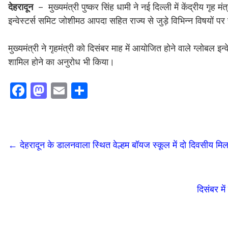
देहरादून
– मुख्यमंत्री पुष्कर सिंह धामी ने नई दिल्ली में केंद्रीय गृह
इन्वेस्टर्स समिट जोशीमठ आपदा सहित राज्य से जुड़े विभिन्न विषयों पर
मुख्यमंत्री ने गृहमंत्री को दिसंबर माह में आयोजित होने वाले ग्लोबल इ
शामिल होने का अनुरोध भी किया।
F
M
E
S
ac
as
m
h
e
to
ai
ar
b
d
l
e
←
देहरादून के डालनवाला स्थित वेल्हम बॉयज स्कूल में दो दिवसीय मि
o
o
o
n
k
दिसंबर मे