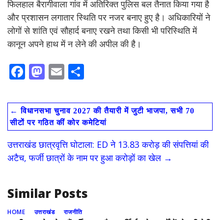
फिलहाल बैरागीवाला गांव में अतिरिक्त पुलिस बल तैनात किया गया है
और प्रशासन लगातार स्थिति पर नजर बनाए हुए है। अधिकारियों ने
लोगों से शांति एवं सौहार्द बनाए रखने तथा किसी भी परिस्थिति में
कानून अपने हाथ में न लेने की अपील की है।
F
M
E
S
ac
as
m
h
e
to
ai
ar
←
विधानसभा चुनाव 2027 की तैयारी में जुटी भाजपा, सभी 70
b
d
l
e
सीटों पर गठित कीं कोर कमेटियां
o
o
उत्तराखंड छात्रवृत्ति घोटाला: ED ने 13.83 करोड़ की संपत्तियां की
o
n
अटैच, फर्जी छात्रों के नाम पर हुआ करोड़ों का खेल
→
k
Similar Posts
HOME
उत्तराखंड
राजनीति