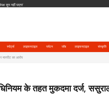
पक्ष सुन नहीं पाएगा’
 को भारत से होगी भिड़ंत
ं कोषाध्यक्ष; 24 उपाध्यक्ष और 36 महासचिव नियुक्त
न और ड्रोन से बढ़ सकता है संघर्ष
स्पोर्ट्स
लाइफस्टाइल
पर्यटन
जॉब
लाइफस्टाइल
संस्कृति
 पर मारपीट का आरोप
धिनियम के तहत मुकदमा दर्ज, ससुराल