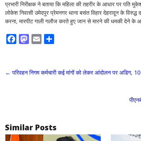
प्रभारी निरीक्षक ने बताया कि महिला की तहरीर के आधार पर पति मुकेश
लोकेश निवासी उमेदपुर प्रेमनगर थाना बसंत विहार देहरादून के विरुद्ध
करना, मारपीट गाली गलौज करते हुए जान से मारने की धमकी देने के आर
F
M
E
S
ac
as
m
h
e
to
ai
ar
b
d
l
e
←
परिवहन निगम कर्मचारी कई मांगों को लेकर आंदोलन पर अडिग, 10 अक्
o
o
o
n
k
पीएनब
Similar Posts