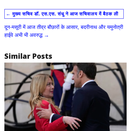
e
to
ai
ar
←
मुख्य सचिव डॉ. एस.एस. संधु ने आज सचिवालय में बैठक ली
b
d
l
e
o
o
दून-मसूरी में आज तीव्र बौछारों के आसार, बदरीनाथ और यमुनोत्री
o
n
हाईवे अभी भी अवरुद्ध
→
k
Similar Posts