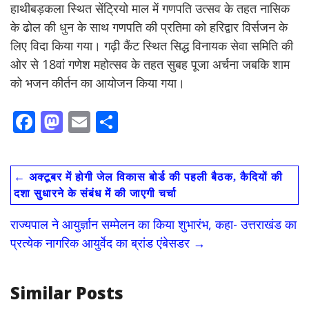
हाथीबड़कला स्थित सेंट्रियो माल में गणपति उत्सव के तहत नासिक
के ढोल की धुन के साथ गणपति की प्रतिमा को हरिद्वार विर्सजन के
लिए विदा किया गया। गढ़ी कैंट स्थित सिद्ध विनायक सेवा समिति की
ओर से 18वां गणेश महोत्सव के तहत सुबह पूजा अर्चना जबकि शाम
को भजन कीर्तन का आयोजन किया गया।
F
M
E
S
ac
as
m
h
e
to
ai
ar
←
अक्टूबर में होगी जेल विकास बोर्ड की पहली बैठक, कैदियों की
b
d
l
e
दशा सुधारने के संबंध में की जाएगी चर्चा
o
o
राज्यपाल ने आयुर्ज्ञान सम्मेलन का किया शुभारंभ, कहा- उत्तराखंड का
o
n
प्रत्येक नागरिक आयुर्वेद का ब्रांड एंबेसडर
→
k
Similar Posts