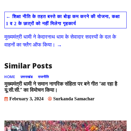
ac
as
m
h
e
to
ai
ar
←
शिक्षा नीति के तहत बस्ते का बोझ कम करने की योजना, कक्षा
b
d
l
e
1 व 2 के छात्रों को नहीं मिलेगा गृहकार्य
o
o
मुख्यमंत्री धामी ने केदारनाथ धाम के सेवादार सदस्यों के दल के
o
n
वाहनों का फ्लैग ऑफ किया।
→
k
Similar Posts
HOME
उत्तराखंड
राजनीति
मुख्यमंत्री धामी ने समान नागरिक संहिता पर बने गीत ‘‘आ रहा है
यू.सी.सी.’’ का विमोचन किया।
February 3, 2024
Surkanda Samachar