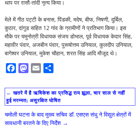
थाप पर रासौ-तांदी नृत्य किया।
मेले में गीठ पट्टी के बनास, पिंडकी, मदेष, बीफ, निषणी, दुर्बिल,
कुठार, दांगुड सहित 12 गांव के ग्रामीणों ने प्रतिभाग किया। इस
मौके पर यमुनोत्री विधायक संजय डोभाल, पूर्व विधायक केदार सिंह,
महावीर पंवार, अजबीन पंवार, पुरूषोत्तम उनियाल, कुलदीप उनियाल,
बागेश्वर उनियाल, मुकेश चौहान, शरत सिंह आदि मौजूद थे।
F
M
E
S
ac
as
m
h
e
to
ai
ar
←
खतरे में है ऋषिकेश का प्रसिद्ध राम झूला, चार साल से नहीं
b
d
l
e
हुई मरम्मत; असुरक्षित घोषित
o
o
चमोली घटना के बाद मुख्य सचिव डॉ. एसएस संधु ने विद्युत क्षेत्रों में
o
n
सावधानी बरतने के दिए निर्देश
→
k