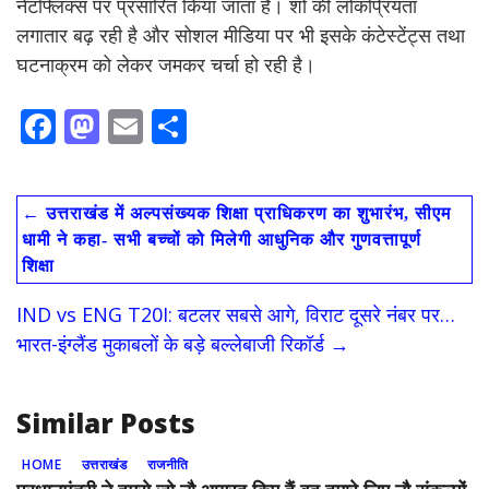
नेटफ्लिक्स पर प्रसारित किया जाता है। शो की लोकप्रियता
लगातार बढ़ रही है और सोशल मीडिया पर भी इसके कंटेस्टेंट्स तथा
घटनाक्रम को लेकर जमकर चर्चा हो रही है।
F
M
E
S
ac
as
m
h
e
to
ai
ar
←
उत्तराखंड में अल्पसंख्यक शिक्षा प्राधिकरण का शुभारंभ, सीएम
b
d
l
e
धामी ने कहा- सभी बच्चों को मिलेगी आधुनिक और गुणवत्तापूर्ण
o
o
शिक्षा
o
n
IND vs ENG T20I: बटलर सबसे आगे, विराट दूसरे नंबर पर…
k
भारत-इंग्लैंड मुकाबलों के बड़े बल्लेबाजी रिकॉर्ड
→
Similar Posts
HOME
उत्तराखंड
राजनीति