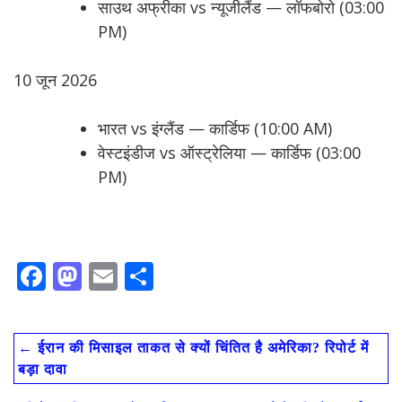
साउथ अफ्रीका vs न्यूजीलैंड — लॉफबोरो (03:00
PM)
10 जून 2026
भारत vs इंग्लैंड — कार्डिफ (10:00 AM)
वेस्टइंडीज vs ऑस्ट्रेलिया — कार्डिफ (03:00
PM)
F
M
E
S
ac
as
m
h
e
to
ai
ar
←
ईरान की मिसाइल ताकत से क्यों चिंतित है अमेरिका? रिपोर्ट में
b
d
l
e
बड़ा दावा
o
o