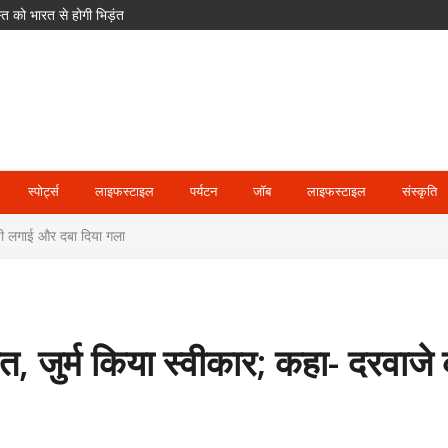
 को भारत से होगी भिड़ंत
क साइकिलें; खेल और आवास पर भी बड़ा फोकस
 मजाक कर रहा हूं’
स्पोर्ट्स
लाइफस्टाइल
पर्यटन
जॉब
लाइफस्टाइल
संस्कृति
ुंडी लगाई और दबा दिया गला
ौत, जुर्म किया स्वीकार; कहा- दरवाजे 