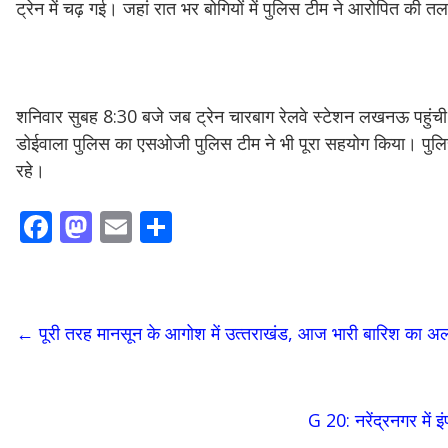
ट्रेन में चढ़ गई। जहां रात भर बोगियों में पुलिस टीम ने आरोपित की 
शनिवार सुबह 8:30 बजे जब ट्रेन चारबाग रेलवे स्टेशन लखनऊ पहुंच
डोईवाला पुलिस का एसओजी पुलिस टीम ने भी पूरा सहयोग किया। पुलिस 
रहे।
F
M
E
S
ac
as
m
h
e
to
ai
ar
b
d
l
e
←
पूरी तरह मानसून के आगोश में उत्‍तराखंड, आज भारी बारिश का अल
o
o
o
n
k
G 20: नरेंद्रनगर में 