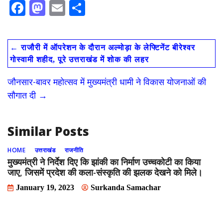
F
M
E
S
ac
as
m
h
e
to
ai
ar
←
राजौरी में ऑपरेशन के दौरान अल्मोड़ा के लेफ्टिनेंट बीरेश्वर
b
d
l
e
गोस्वामी शहीद, पूरे उत्तराखंड में शोक की लहर
o
o
जौनसार-बावर महोत्सव में मुख्यमंत्री धामी ने विकास योजनाओं की
o
n
सौगात दी
→
k
Similar Posts
HOME
उत्तराखंड
राजनीति
मुख्यमंत्री ने निर्देश दिए कि झांकी का निर्माण उच्चकोटी का किया
जाए, जिसमें प्रदेश की कला-संस्कृति की झलक देखने को मिले।
January 19, 2023
Surkanda Samachar