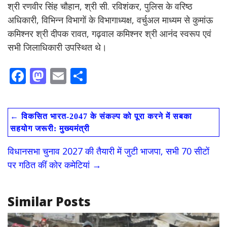
श्री रणवीर सिंह चौहान, श्री सी. रविशंकर, पुलिस के वरिष्ठ
अधिकारी, विभिन्न विभागों के विभागाध्यक्ष, वर्चुअल माध्यम से कुमांऊ
कमिश्नर श्री दीपक रावत, गढ़वाल कमिश्नर श्री आनंद स्वरूप एवं
सभी जिलाधिकारी उपस्थित थे।
F
M
E
S
ac
as
m
h
e
to
ai
ar
←
विकसित भारत-2047 के संकल्प को पूरा करने में सबका
b
d
l
e
सहयोग जरूरी: मुख्यमंत्री
o
o
विधानसभा चुनाव 2027 की तैयारी में जुटी भाजपा, सभी 70 सीटों
o
n
पर गठित कीं कोर कमेटियां
→
k
Similar Posts