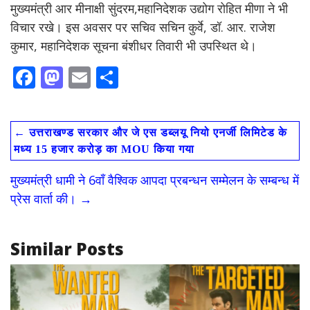
मुख्यमंत्री आर मीनाक्षी सुंदरम,महानिदेशक उद्योग रोहित मीणा ने भी
विचार रखे। इस अवसर पर सचिव सचिन कुर्वे, डॉ. आर. राजेश
कुमार, महानिदेशक सूचना बंशीधर तिवारी भी उपस्थित थे।
F
M
E
S
ac
as
m
h
e
to
ai
ar
←
उत्तराखण्ड सरकार और जे एस डब्लयू नियो एनर्जी लिमिटेड के
b
d
l
e
मध्य 15 हजार करोड़ का MOU किया गया
o
o
मुख्यमंत्री धामी ने 6वाँ वैश्विक आपदा प्रबन्धन सम्मेलन के सम्बन्ध में
o
n
प्रेस वार्ता की।
→
k
Similar Posts