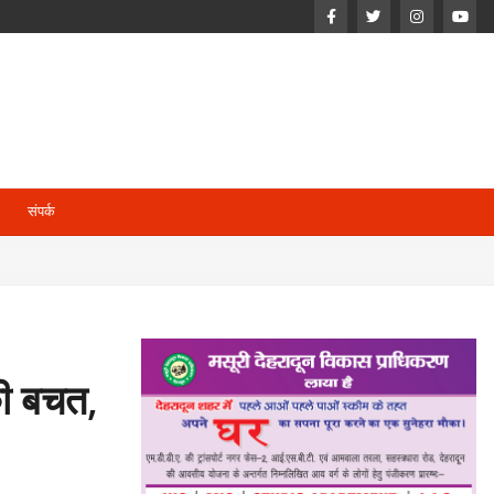
संपर्क
की बचत,