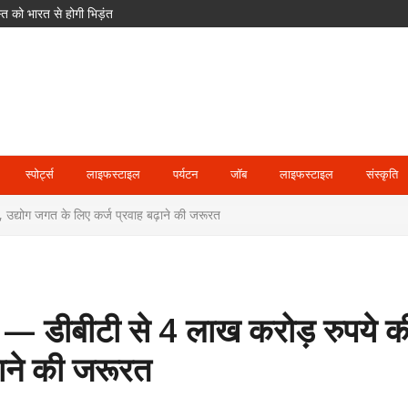
क साइकिलें; खेल और आवास पर भी बड़ा फोकस
 मजाक कर रहा हूं’
स्पोर्ट्स
लाइफस्टाइल
पर्यटन
जॉब
लाइफस्टाइल
संस्कृति
, उद्योग जगत के लिए कर्ज प्रवाह बढ़ाने की जरूरत
कहा — डीबीटी से 4 लाख करोड़ रुपये 
़ाने की जरूरत