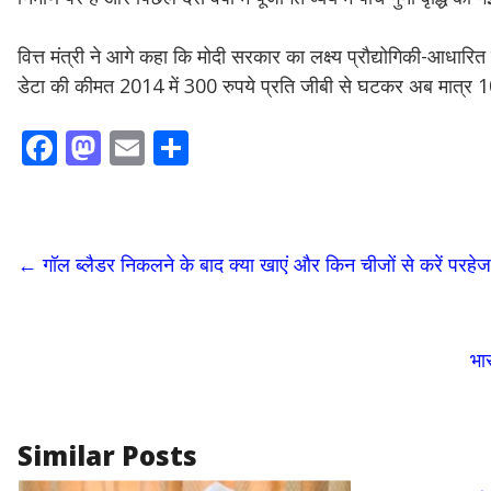
वित्त मंत्री ने आगे कहा कि मोदी सरकार का लक्ष्य प्रौद्योगिकी-आ
डेटा की कीमत 2014 में 300 रुपये प्रति जीबी से घटकर अब मात्र 10
F
M
E
S
ac
as
m
h
e
to
ai
ar
b
d
l
e
←
गॉल ब्लैडर निकलने के बाद क्या खाएं और किन चीजों से करें परहे
o
o
o
n
k
भा
Similar Posts