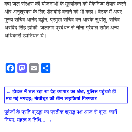
वर्षा जल संरक्षण की योजनाओं के मूल्यांकन को मैकेनिज्म तैयार करने
और अनुश्रवण के लिए डैशबोर्ड बनाने को भी कहा। बैठक में अपर
मुख्य सचिव आनंद बर्द्धन, प्रमुख सचिव वन आरके सुधांशु, सचिव
अरविंद सिंह ह्यांकी, जलागम प्रबंधन से नीना ग्रेवाल समेत अन्य
अधिकारी उपस्थित थे।
F
M
E
S
ac
as
m
h
e
to
ai
ar
←
होटल में चल रहा था देह व्यापार का धंधा, पुलिस पहुंचते ही
b
d
l
e
मच गई भगदड़; मोतीचूर की तीन लड़कियां गिरफ्तार
o
o
पूर्वजों के प्रति श्रद्धा का प्रतीक श्राद्ध पक्ष आज से शुरू; जानें
o
n
नियम, महत्व व तिथि…
→
k